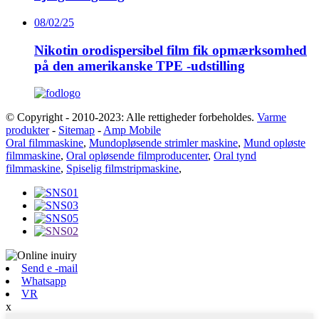
08/02/25
Nikotin orodispersibel film fik opmærksomhed
på den amerikanske TPE -udstilling
© Copyright - 2010-2023: Alle rettigheder forbeholdes.
Varme
produkter
-
Sitemap
-
Amp Mobile
Oral filmmaskine
,
Mundopløsende strimler maskine
,
Mund opløste
filmmaskine
,
Oral opløsende filmproducenter
,
Oral tynd
filmmaskine
,
Spiselig filmstripmaskine
,
Send e -mail
Whatsapp
VR
x