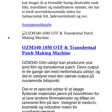
kan bruges til at fremstille hurtig-disolvable orale
film, transfilmer og mundfriskere strimler, der har
et bredt anvendelsesområde inden for
farmaceutisk felt, fødevareindustri og osv.
forespørgsel
detalje
OZM340-10M OTF & Transdermal
Patch Making Machine
OZM340-10m udstyr kan producere oral
tynd film og transdermal patch. Dens output
er tre gange det med mellemskala udstyr, og
det er udstyret med den største output på
nuværende tidspunkt.
Det er et specielt udstyr til at lægge
flydende materialer jævnt på basisfilmen for
at lave tyndere filmmaterialer og tilføje en
lamineret film på den. Velegnet til medicin,
kosmetik og industrier inden for
sundhedsvæsenet.