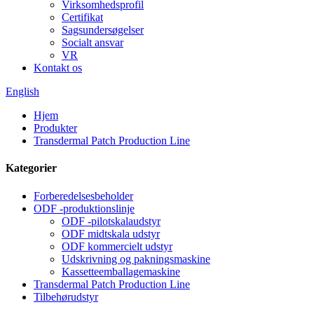
Virksomhedsprofil
Certifikat
Sagsundersøgelser
Socialt ansvar
VR
Kontakt os
English
Hjem
Produkter
Transdermal Patch Production Line
Kategorier
Forberedelsesbeholder
ODF -produktionslinje
ODF -pilotskalaudstyr
ODF midtskala udstyr
ODF kommercielt udstyr
Udskrivning og pakningsmaskine
Kassetteemballagemaskine
Transdermal Patch Production Line
Tilbehørudstyr