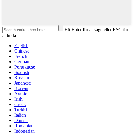
Hit Enter for at søge eller ESC for
at lukke
English
Chinese
French
German
Portuguese
Spanish
Russian
Japanese
Korean
Arabic
Irish
Greek
Turkish
Italian
Danish
Romanian
Indonesian