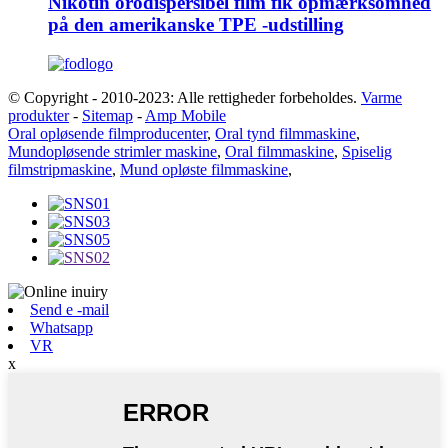
Nikotin orodispersibel film fik opmærksomhed
på den amerikanske TPE -udstilling
© Copyright - 2010-2023: Alle rettigheder forbeholdes.
Varme
produkter
-
Sitemap
-
Amp Mobile
Oral opløsende filmproducenter
,
Oral tynd filmmaskine
,
Mundopløsende strimler maskine
,
Oral filmmaskine
,
Spiselig
filmstripmaskine
,
Mund opløste filmmaskine
,
Send e -mail
Whatsapp
VR
x