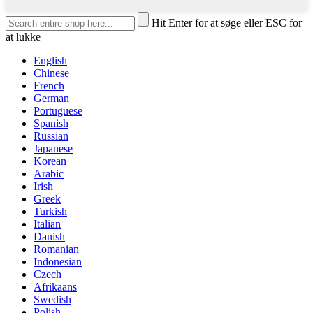
Hit Enter for at søge eller ESC for
at lukke
English
Chinese
French
German
Portuguese
Spanish
Russian
Japanese
Korean
Arabic
Irish
Greek
Turkish
Italian
Danish
Romanian
Indonesian
Czech
Afrikaans
Swedish
Polish