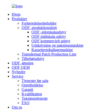
Hjem
Produkter
Forberedelsesbeholder
ODF -produktionslinje
ODF -pilotskalaudstyr
ODF midtskala udstyr
ODF kommercielt udstyr
Udskrivning og pakningsmaskine
Kassetteemballagemaskine
Transdermal Patch Production Line
Tilbehørudstyr
ODF -løsning
ODF OEM
Nyheder
Service
Tjenester før salg
Opretholdelse
Garanti
Kvalifikation
Træningstjeneste
FAQ
Om os