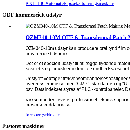
KXH-130 Automatisk posekartoneringsmaskine
ODF kommercielt udstyr
OZM340-10M OTF & Transdermal Patch 
OZM340-10m udstyr kan producere oral tynd film og
nuværende tidspunkt.
Det er et specielt udstyr til at lægge flydende mater
kosmetik og industrier inden for sundhedsvæsenet.
Udstyret vedtager frekvensomdannelseshastighedsreg
overensstemmelse med “GMP” -standarden og “UL” sik
osv. Dataindekset styres af PLC -kontrolpanelet. De
Virksomheden leverer professionel teknisk support o
personaleuddannelse.
forespørgsel
detalje
Justeret maskiner