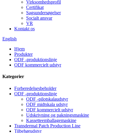
Virksomhedsprofil
Certifikat
Sagsundersøgelser
Socialt ansvar
VR
Kontakt os
English
Hjem
Produkter
ODF -produktionslinje
ODF kommercielt udstyr
Kategorier
Forberedelsesbeholder
ODF -produktionslinje
ODF -pilotskalaudstyr
ODF midtskala udstyr
ODF kommercielt udstyr
Udskrivning og pakningsmaskine
Kassetteemballagemaskine
Transdermal Patch Production Line
Tilbehørudstyr