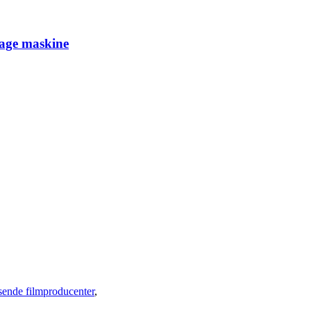
lage maskine
sende filmproducenter
,