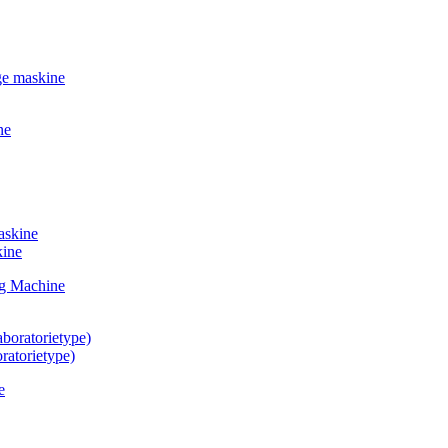
kine
ratorietype)