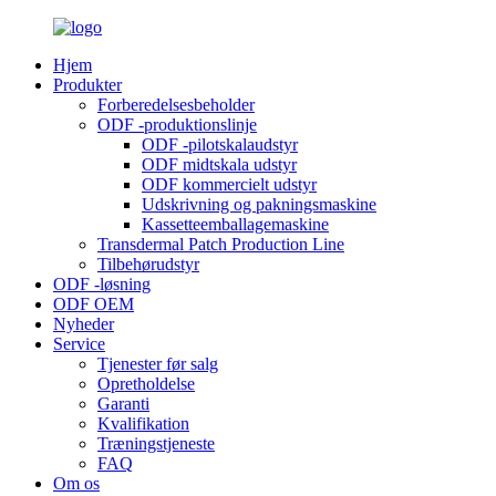
Hjem
Produkter
Forberedelsesbeholder
ODF -produktionslinje
ODF -pilotskalaudstyr
ODF midtskala udstyr
ODF kommercielt udstyr
Udskrivning og pakningsmaskine
Kassetteemballagemaskine
Transdermal Patch Production Line
Tilbehørudstyr
ODF -løsning
ODF OEM
Nyheder
Service
Tjenester før salg
Opretholdelse
Garanti
Kvalifikation
Træningstjeneste
FAQ
Om os