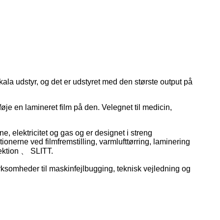
la udstyr, og det er udstyret med den største output på
lføje en lamineret film på den. Velegnet til medicin,
 elektricitet og gas og er designet i streng
nerne ved filmfremstilling, varmlufttørring, laminering
rektion 、 SLITT.
irksomheder til maskinfejlbugging, teknisk vejledning og