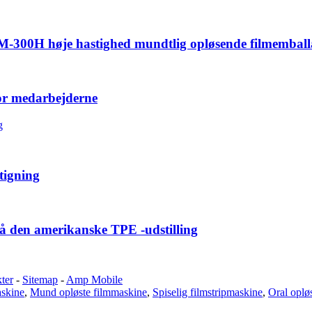
FM-300H høje hastighed mundtlig opløsende filmembal
for medarbejderne
tigning
å den amerikanske TPE -udstilling
ter
-
Sitemap
-
Amp Mobile
askine
,
Mund opløste filmmaskine
,
Spiselig filmstripmaskine
,
Oral oplø