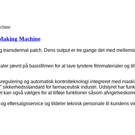
Making Machine
 transdermal patch. Dens output er tre gange det med mellemska
ialer jævnt på basisfilmen for at lave tyndere filmmaterialer og ti
ulering og automatisk kontrolteknologi integreret med maskine,
kerhedsstandard for farmaceutisk industri. Udstyret har funktio
t kan også vælges for at tilføje funktioner såsom afvigelseskor
g eftersalgsservice og tildeler teknisk personale til kundens v