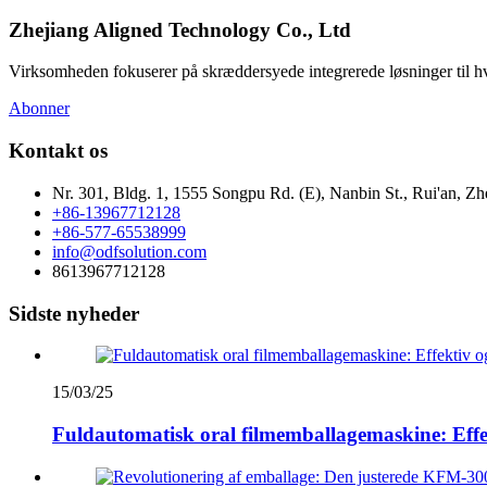
Zhejiang Aligned Technology Co., Ltd
Virksomheden fokuserer på skræddersyede integrerede løsninger til hver
Abonner
Kontakt os
Nr. 301, Bldg. 1, 1555 Songpu Rd. (E), Nanbin St., Rui'an, Zh
+86-13967712128
+86-577-65538999
info@odfsolution.com
8613967712128
Sidste nyheder
15/03/25
Fuldautomatisk oral filmemballagemaskine: Effek