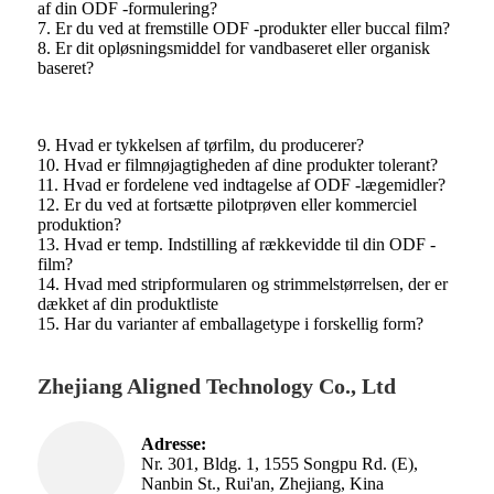
af din ODF -formulering?
7. Er du ved at fremstille ODF -produkter eller buccal film?
8. Er dit opløsningsmiddel for vandbaseret eller organisk
baseret?
9. Hvad er tykkelsen af ​​tørfilm, du producerer?
10. Hvad er filmnøjagtigheden af ​​dine produkter tolerant?
11. Hvad er fordelene ved indtagelse af ODF -lægemidler?
12. Er du ved at fortsætte pilotprøven eller kommerciel
produktion?
13. Hvad er temp. Indstilling af rækkevidde til din ODF -
film?
14. Hvad med stripformularen og strimmelstørrelsen, der er
dækket af din produktliste
15. Har du varianter af emballagetype i forskellig form?
Zhejiang Aligned Technology Co., Ltd
Adresse:
Nr. 301, Bldg. 1, 1555 Songpu Rd. (E),
Nanbin St., Rui'an, Zhejiang, Kina