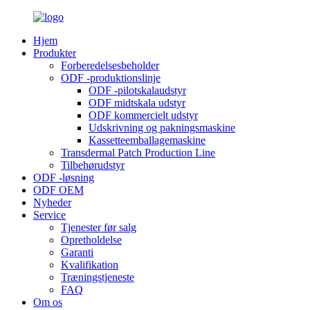
Hjem
Produkter
Forberedelsesbeholder
ODF -produktionslinje
ODF -pilotskalaudstyr
ODF midtskala udstyr
ODF kommercielt udstyr
Udskrivning og pakningsmaskine
Kassetteemballagemaskine
Transdermal Patch Production Line
Tilbehørudstyr
ODF -løsning
ODF OEM
Nyheder
Service
Tjenester før salg
Opretholdelse
Garanti
Kvalifikation
Træningstjeneste
FAQ
Om os