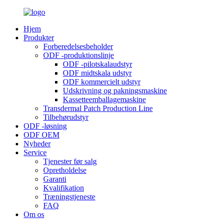
Hjem
Produkter
Forberedelsesbeholder
ODF -produktionslinje
ODF -pilotskalaudstyr
ODF midtskala udstyr
ODF kommercielt udstyr
Udskrivning og pakningsmaskine
Kassetteemballagemaskine
Transdermal Patch Production Line
Tilbehørudstyr
ODF -løsning
ODF OEM
Nyheder
Service
Tjenester før salg
Opretholdelse
Garanti
Kvalifikation
Træningstjeneste
FAQ
Om os