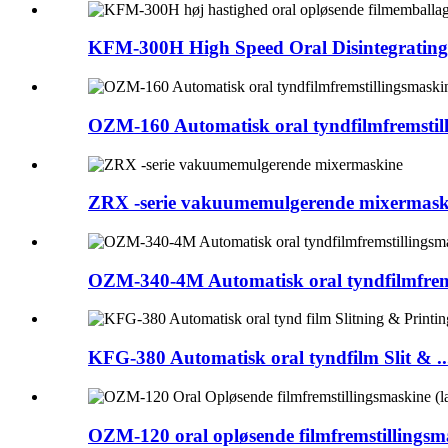
KFM-300H High Speed ​​Oral Disintegrating 
OZM-160 Automatisk oral tyndfilmfremstil
ZRX -serie vakuumemulgerende mixermask
OZM-340-4M Automatisk oral tyndfilmfrem
KFG-380 Automatisk oral tyndfilm Slit & ..
OZM-120 oral opløsende filmfremstillingsma