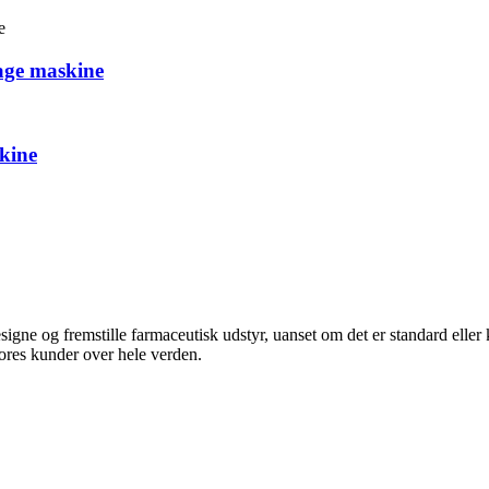
age maskine
kine
ne og fremstille farmaceutisk udstyr, uanset om det er standard eller ko
vores kunder over hele verden.