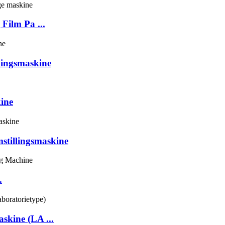
Film Pa ...
lingsmaskine
ine
stillingsmaskine
.
skine (LA ...